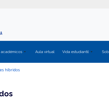
 académicos
Aula virtual
Vida estudiantil
Sob
es híbridos
idos