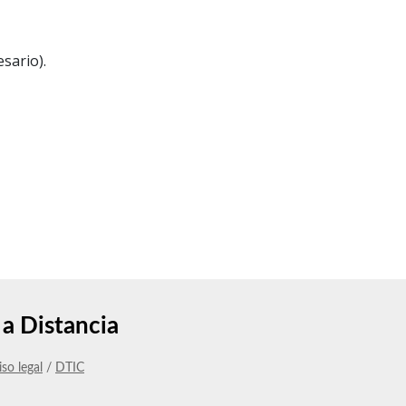
sario).
a Distancia
iso legal
/
DTIC