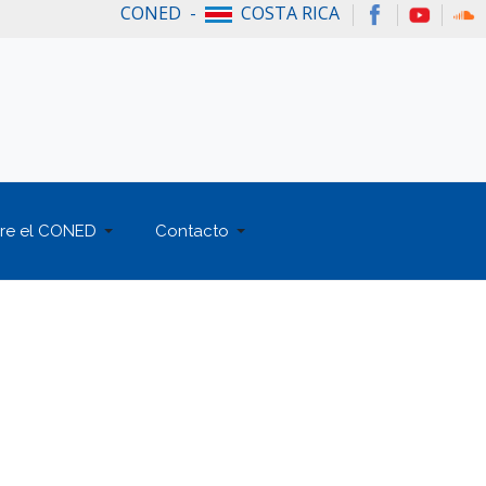
CONED -
COSTA RICA
re el CONED
Contacto