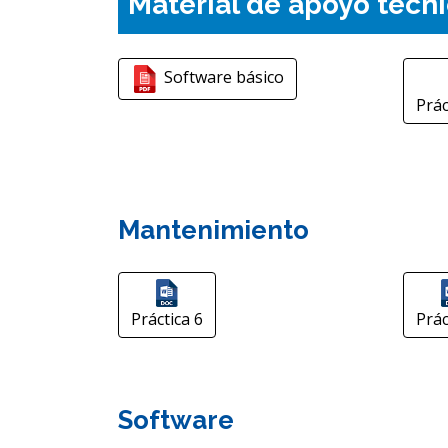
Material de apoyo técn
Software básico
Prác
Mantenimiento
Práctica 6
Prác
Software