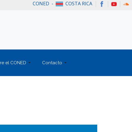
CONED -
COSTA RICA
re el CONED
Contacto