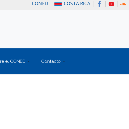
CONED -
COSTA RICA
re el CONED
Contacto