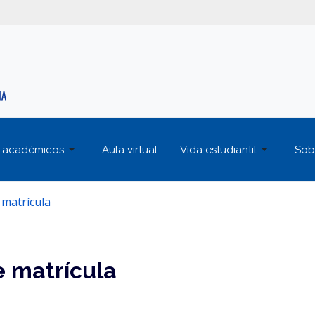
 académicos
Aula virtual
Vida estudiantil
Sob
 matrícula
e matrícula